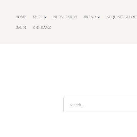
o
n
HOME
SHOP
NUOVI ARRIVI
BRAND
ACQUISTA GLI OU
e
SALDI
CHI SIAMO
n