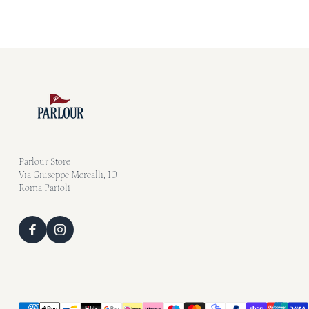
Parlour Store
Via Giuseppe Mercalli, 10
Roma Parioli