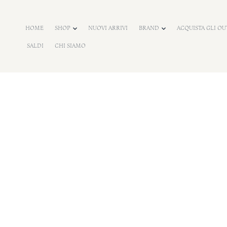
o
n
HOME
SHOP
NUOVI ARRIVI
BRAND
ACQUISTA GLI OU
e
SALDI
CHI SIAMO
n