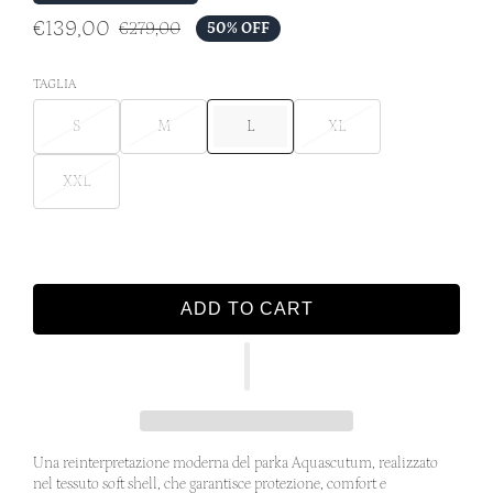
€139,00
€279,00
50% OFF
TAGLIA
S
M
L
XL
XXL
ADD TO CART
Una reinterpretazione moderna del parka Aquascutum, realizzato
nel tessuto soft shell, che garantisce protezione, comfort e