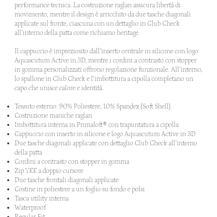
performance tecnica. La costruzione raglan assicura libertà di
movimento, mentre il design è arricchito da due tasche diagonali
applicate sul fronte, ciascuna con un dettaglio in Club Check
all’interno della patta come richiamo heritage.
Il cappuccio è impreziosito dall’inserto centrale in silicone con logo
Aquascutum Active in 3D, mentre i cordini a contrasto con stopper
in gomma personalizzati offrono regolazione funzionale. All’interno,
lo spallone in Club Check e l’imbottitura a cipolla completano un
capo che unisce calore e identità.
Tessuto esterno: 90% Poliestere, 10% Spandex (Soft Shell)
Costruzione maniche raglan
Imbottitura interna in Primaloft® con trapuntatura a cipolla
Cappuccio con inserto in silicone e logo Aquascutum Active in 3D
Due tasche diagonali applicate con dettaglio Club Check all’interno
della patta
Cordini a contrasto con stopper in gomma
Zip YKK a doppio cursore
Due tasche frontali diagonali applicate
Costine in poliestere a un foglio su fondo e polsi
Tasca utility interna
Waterproof
Regular Fit