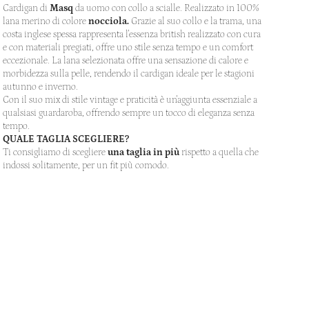
Cardigan di
Masq
da uomo con collo a scialle. Realizzato in 100%
lana merino di colore
nocciola.
Grazie al suo collo e la trama, una
costa inglese spessa rappresenta
l'essenza british
realizzato con cura
e con materiali pregiati, offre uno stile senza tempo e un comfort
eccezionale. La lana
selezionata offre una sensazione di calore e
morbidezza sulla pelle, rendendo il cardigan ideale per le stagioni
autunno e inverno.
Con il suo mix di stile vintage e praticità è un'aggiunta essenziale a
qualsiasi guardaroba, offrendo sempre un tocco di eleganza senza
tempo.
QUALE TAGLIA SCEGLIERE?
Ti consigliamo di scegliere
una taglia in più
rispetto a quella che
indossi solitamente, per un fit più comodo.