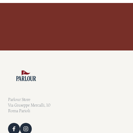
Parlour Store
Via Giuseppe Mercalli, 10
Roma Parioli