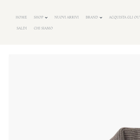
o
n
HOME
SHOP
NUOVI ARRIVI
BRAND
ACQUISTA GLI OU
e
SALDI
CHI SIAMO
n