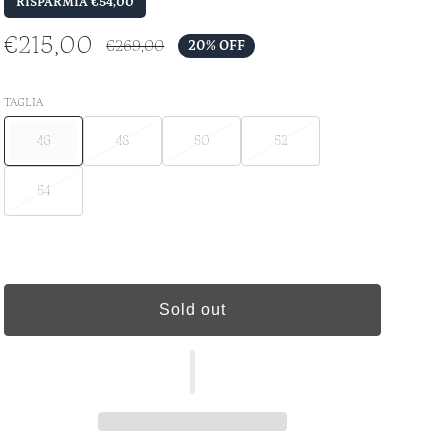
RISPARMIA €54,00
€215,00
€269,00
20% OFF
TAGLIA
46
48
50
52
54
Sold out